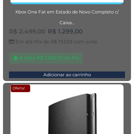
Xbox One Fat em Estado de Novo Completo c/
Caixa...
R$
2.499,00
R$
1.299,00
Em até 10x de
R$
193,59
com juros
À vista
R$
1.234,05
no Pix
Adicionar ao carrinho
Oferta!