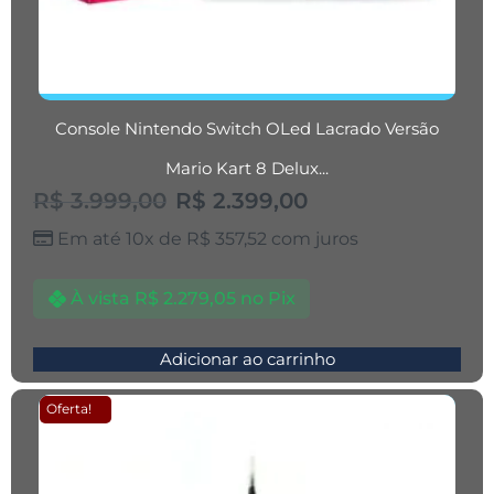
Console Nintendo Switch OLed Lacrado Versão
Mario Kart 8 Delux...
R$
3.999,00
R$
2.399,00
Em até 10x de
R$
357,52
com juros
À vista
R$
2.279,05
no Pix
Adicionar ao carrinho
Oferta!