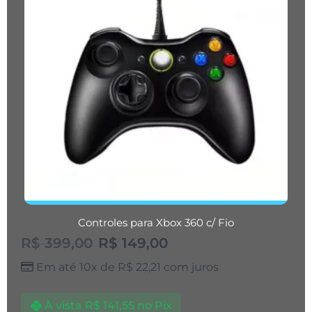
Controles para Xbox 360 c/ Fio
R$
399,00
R$
149,00
Em até 10x de
R$
22,21
com juros
À vista
R$
141,55
no Pix