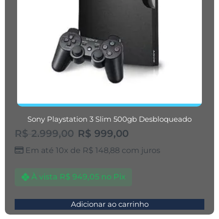
Sony Playstation 3 Slim 500gb Desbloqueado
R$
2.999,00
R$
999,00
Em até 10x de
R$
148,88
com juros
À vista
R$
949,05
no Pix
Adicionar ao carrinho