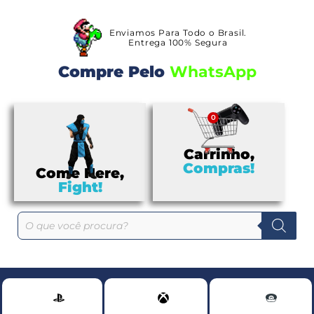
Enviamos Para Todo o Brasil.
Entrega 100% Segura
Compre Pelo
W
h
a
t
s
A
p
p
Carrinho,
Compras!
Come Here,
Fight!