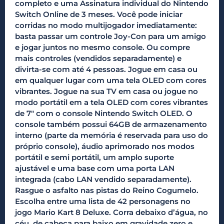
completo e uma Assinatura individual do Nintendo
Switch Online de 3 meses. Você pode iniciar
corridas no modo multijogador imediatamente:
basta passar um controle Joy-Con para um amigo
e jogar juntos no mesmo console. Ou compre
mais controles (vendidos separadamente) e
divirta-se com até 4 pessoas. Jogue em casa ou
em qualquer lugar com uma tela OLED com cores
vibrantes. Jogue na sua TV em casa ou jogue no
modo portátil em a tela OLED com cores vibrantes
de 7″ com o console Nintendo Switch OLED. O
console também possui 64GB de armazenamento
interno (parte da memória é reservada para uso do
próprio console), áudio aprimorado nos modos
portátil e semi portátil, um amplo suporte
ajustável e uma base com uma porta LAN
integrada (cabo LAN vendido separadamente).
Rasgue o asfalto nas pistas do Reino Cogumelo.
Escolha entre uma lista de 42 personagens no
jogo Mario Kart 8 Deluxe. Corra debaixo d’água, no
céu, de cabeça para baixo em gravidade zero e