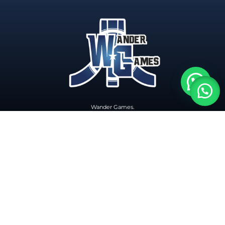
Wander Games.
Endereço: Rua Anchieta,224, São Jacó, Sapiranga-RS
CNPJ: 29.959.104/0001-00
Direitos autorais © 2025 | Todos os direitos reservados | Política de
Privacidade
WebSite Desenvolvido por: