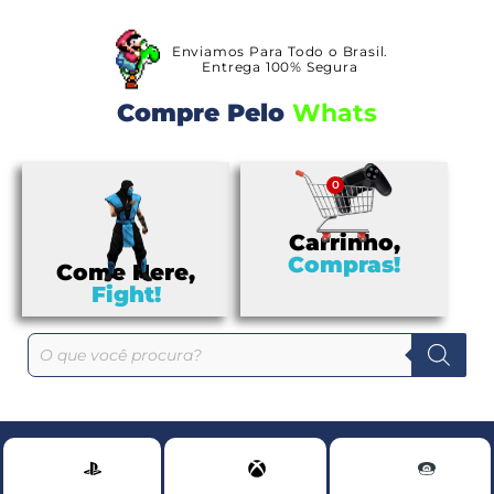
Enviamos Para Todo o Brasil.
Entrega 100% Segura
Compre Pelo
W
h
a
t
s
Carrinho,
Compras!
Come Here,
Fight!