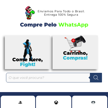
Enviamos Para Todo o Brasil.
Entrega 100% Segura
Compre Pelo
W
h
a
t
s
A
p
p
Carrinho,
Compras!
Come Here,
Fight!